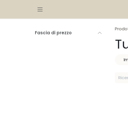
Passa al contenuto
Prodot
Fascia di prezzo
T
I