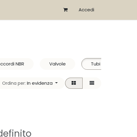
Accedi
ccordi NBR
Valvole
Tubi
Colle
In evidenza
Ordina per:
efinito