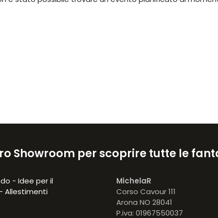
stro Showroom per scoprire tutte le fant
do - Idee per il
MichelaR
- Allestimenti
Corso Cavour 111
Arona NO 28041
P.iva: 01967550037