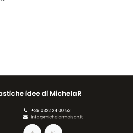
astiche idee di MichelaR
+39 0322 24 00 53
info@michelarmaison.it