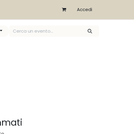
Accedi
mmati
to.