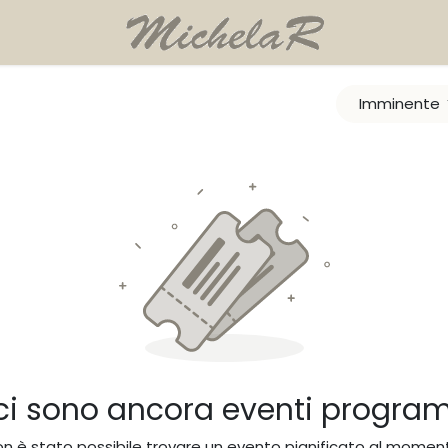
Imminente
ci sono ancora eventi progra
n è stato possibile trovare un evento pianificato al momen